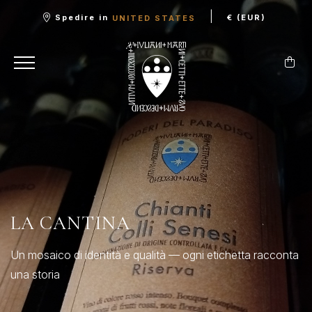
|
Spedire in
€ (EUR)
UNITED STATES
LA CANTINA
Un mosaico di identità e qualità — ogni etichetta racconta
una storia