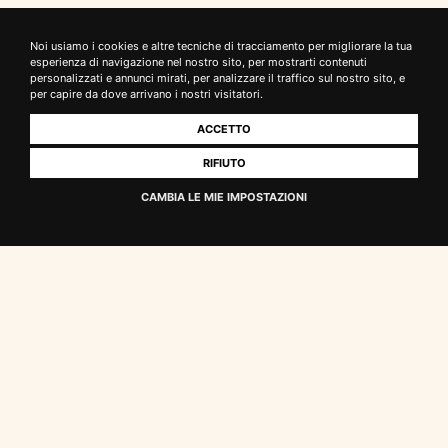
Composizione del suolo
Noi usiamo i cookies e altre tecniche di tracciamento per migliorare la tua
esperienza di navigazione nel nostro sito, per mostrarti contenuti
Sabbie plioceniche
personalizzati e annunci mirati, per analizzare il traffico sul nostro sito, e
per capire da dove arrivano i nostri visitatori.
Sistema di allevamento
ACCETTO
Guyot
RIFIUTO
CAMBIA LE MIE IMPOSTAZIONI
Ubicazione ed esposizione dei vigneti
Toscana centrale, 280 m s.l.m., esposizione sud-est
Vinificazione
Pressatura diretta con le bucce. Chiarifica statica a bassa
temperatura. Fermentazione in acciaio inox a 15°C per 30
giorni.