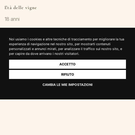
Età delle vigne
18 anni
Composizione del suolo
Noi usiamo i cookies e altre tecniche di tracciamento per migliorare la tua
esperienza di navigazione nel nostro sito, per mostrarti contenuti
Sabbie plioceniche
personalizzati e annunci mirati, per analizzare il traffico sul nostro sito, e
per capire da dove arrivano i nostri visitatori.
Sistema di allevamento
ACCETTO
Cordone speronato
RIFIUTO
CAMBIA LE MIE IMPOSTAZIONI
Ubicazione ed esposizione dei vigneti
Toscana centrale, 280 m s.l.m., esposizione sud-est
Vinificazione
Macerazione e fermentazione in acciaio inox a